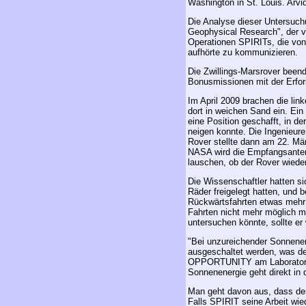
Washington in St. Louis. Arv
Die Analyse dieser Untersuch
Geophysical Research", der v
Operationen SPIRITs, die von
aufhörte zu kommunizieren.
Die Zwillings-Marsrover beend
Bonusmissionen mit der Erfor
Im April 2009 brachen die lin
dort in weichen Sand ein. Ein
eine Position geschafft, in d
neigen konnte. Die Ingenieure
Rover stellte dann am 22. Mä
NASA wird die Empfangsant
lauschen, ob der Rover wiede
Die Wissenschaftler hatten si
Räder freigelegt hatten, und
Rückwärtsfahrten etwas mehr 
Fahrten nicht mehr möglich 
untersuchen könnte, sollte e
"Bei unzureichender Sonnene
ausgeschaltet werden, was de
OPPORTUNITY am Laboratorium 
Sonnenenergie geht direkt in 
Man geht davon aus, dass der
Falls SPIRIT seine Arbeit wie