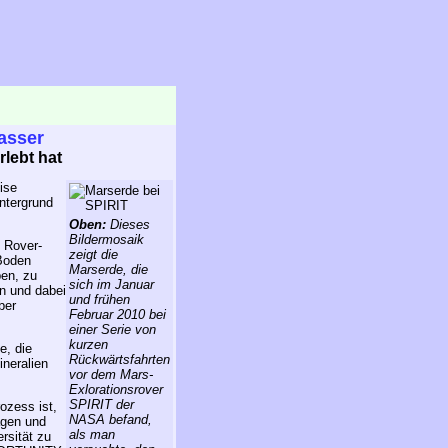
asser
rlebt hat
ise
Untergrund
Oben:
Dieses
Bildermosaik
 Rover-
zeigt die
Boden
Marserde, die
ben, zu
sich im Januar
in und dabei
und frühen
ber
Februar 2010 bei
einer Serie von
kurzen
e, die
Rückwärtsfahrten
ineralien
vor dem Mars-
Exlorationsrover
SPIRIT der
ozess ist,
NASA befand,
agen und
als man
rsität zu