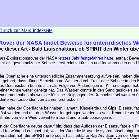
Rover der NASA findet Beweise für unterirdisches W
e dieser Art - Bald Lauschaktion, ob SPIRIT den Winter übe
Mars-Explorationsrover der NASA
letztes Jahr festgefahren hatte,
enthält Bewe
icht als geschmolzener Schnee - erst relativ kürzlich und fortwährend in den 
der Oberfläche eine unterschiedliche Zusammensetzung aufweisen, haben die
e geführt, dass dünne Schichten an Wasser durch Frost oder Schnee in den 
as Durchsickern könnte sich als Folge von Änderungen im Klima ereignet ha
seiner Achse weiter geneigt hat. Das Wasser könnte in den Sand gesickert se
itgenommen haben als weniger lösliche. Neigungen der Drehachse schwanken ü
nderte von tausenden von Jahren erstrecken.
alien nahe der Oberfläche beinhalten Hämatit, Kieselerde und Gips. Eisensulfat
elöst worden und mit dem Wasser fortgetragen worden zu sein. Keine dieser M
zt, die von vom Wind verwehtem Sand und Staub überzogen ist.
der Oberfläche deutet darauf hin, dass das Auflösen der Eisensulfate ein Pr
h und fortwährend ereignet hat, weil der Wind die Marserde systematisch abgetr
verändert hat, die SPIRIT untersucht hat", erklärte Ray Arvidson von der Unive