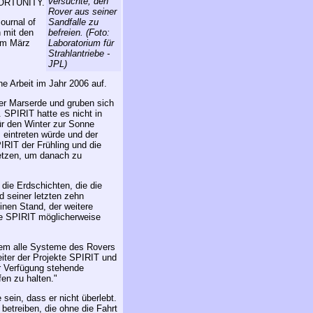
versuchte, den
PPORTUNITY.
Rover aus seiner
ournal of
Sandfalle zu
h mit den
befreien. (Foto:
 im März
Laboratorium für
Strahlantriebe -
JPL)
 Arbeit im Jahr 2006 auf.
der Marserde und gruben sich
. SPIRIT hatte es nicht in
für den Winter zur Sonne
 eintreten würde und der
IRIT der Frühling und die
tzen, um danach zu
die Erdschichten, die die
d seiner letzten zehn
inen Stand, der weitere
ie SPIRIT möglicherweise
dem alle Systeme des Rovers
iter der Projekte SPIRIT und
r Verfügung stehende
en zu halten."
ein, dass er nicht überlebt.
betreiben, die ohne die Fahrt