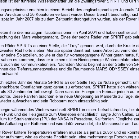
idson ist der führende Wissenschaftler um die Zwillingsrover SPIRIT und O
ungsergebnisse erschien in einem Bericht des englischsprachigen Journals "J
on Arvidson und 36 Koautoren verfasst wurde. Dieser Bericht beschäftigt sic
 spät im Jahr 2007 bis zu dem Zeitpunkt durchgeführt wurden, als der Rover
eten ihre dreimonatigen Hauptmissionen im April 2004 und haben seither auf
schung des Mars weitergemacht. Eines der sechs Räder von SPIRIT gab seine
ken Räder SPIRITs an einer Stelle, die "Troy" genannt wird, durch die Kruste 
 zweites Rad hörte sieben Monate später damit auf, seine Arbeit zu verrichten
er er seine Solarzellen, so wie er das für vorangegangene Winter getan hatte, 
 sahen es kommen, dass er in einen stillen Niedrigenergie-Winterschlafmodus
rz auch die Kommunikation ein. Nächsten Monat beginnt an der Stelle von SP
ennen des Tiefenraumnetzwerkes und die Raumsonde MARS ODYSSEY einse
r aufwacht.
ch letztes Jahr die Monate SPIRITs an der Stelle Troy zu Nutze gemacht, um 
 benachbarte Oberflächen ganz genau zu erforschen. SPIRIT hatte sich währen
als 30 Zentimeter fortbewegt. Dann sank die Energie im Februar jedoch auf e
machte. Diese Fahrten brachten eine neue Umgebung an Marserde zu Tage, d
r wieder aufwachen und sein Robotarm noch einsatzfähig sein.
nergie während des Winters wechselt SPIRIT in einen Tiefschlafmodus, bei 
n Funk und die Heizgeräte zum Überleben einschließt", sagte John Callas, Le
für Strahlantriebe (JPL) der NASA in Pasadena, Kalifornien. "Jegliche zu
die Aufladung der Batterien und wird dafür verwendet, die Missionsuhr am Lauf
 Rover kältere Temperaturen erfahren musste als jemals zuvor und es könnte s
der aufnimmt, wird es oberste Priorität sein, eine mehrmonatige Forschung zu 