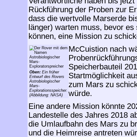
Verantwortliche haben bis jetzt 
Rückführung der Proben zur Erd
dass die wertvolle Marserde bi
länger) warten muss, bevor es 
können, eine Mission zu schick
McCuistion nach wä
Probenrückführungs
Speicherbauteil 201
Oben:
Ein früher
Startmöglichkeit a
Entwurf des Rovers
Astrobiologischer
zum Mars zu schicke
Mars-
Explorationsspeicher.
würde.
(Abbildung: NASA)
Eine andere Mission könnte 202
Landestelle des Jahres 2018 ab
die Umlaufbahn des Mars zu b
und die Heimreise antreten wü